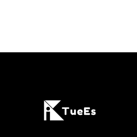
KI im Sprachunterricht verändert gerade viele Sprachkurse,
von der Aufgabenplanung bis zur Rückmeldung an
Lernende. Ein Kursproblem löst die Technologie damit aber
noch nicht. Guter Unterricht braucht klare Ziele,
durchdachte Aufgaben und vor allem Lehrkräfte, die
Lernprozesse aktiv führen.