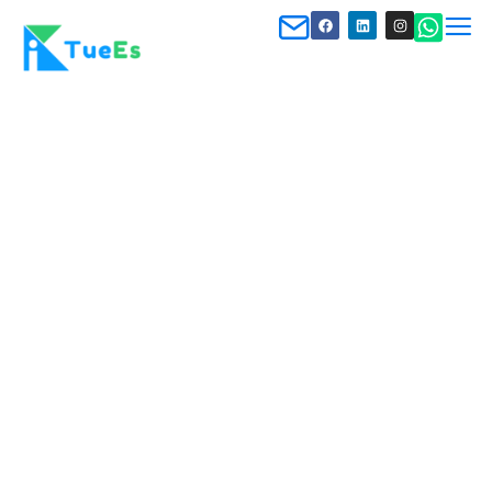
KI im Sprachunterricht
Digitale Bildung
,
KI-gestütztes Lernen
,
Sprachunterricht
By
Mustafa Aksoy
May 18, 2026
Leave a comment