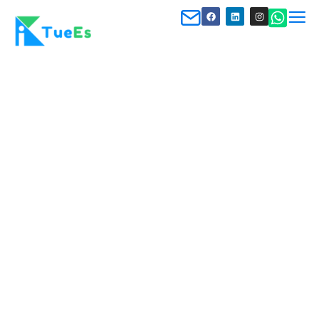
Bürokratie-Survival-Guide: Visa,
Genehmigungen und der deutsche Papierkrieg
Leben in Deutschland
,
Visa, Aufenthalt & Bürokratie