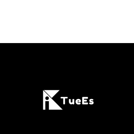
, 2025
Leave a comment
icht-deutschsprachigen Gemeinschaften stellt viele Organis
en Prozess deutlich vereinfacht. Mit ihren vielseitigen Funk
anisationen dabei, effektive und zugängliche Schulungsprog